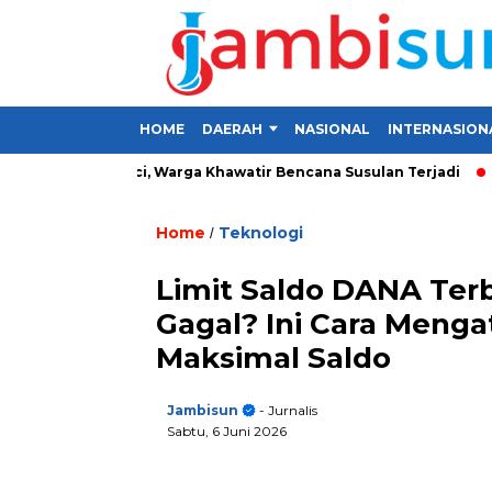
HOME
DAERAH
NASIONAL
INTERNASION
a di Kerinci, Warga Khawatir Bencana Susulan Terjadi
Invest
Home
Teknologi
/
Limit Saldo DANA Terb
Gagal? Ini Cara Menga
Maksimal Saldo
Jambisun
- Jurnalis
Sabtu, 6 Juni 2026