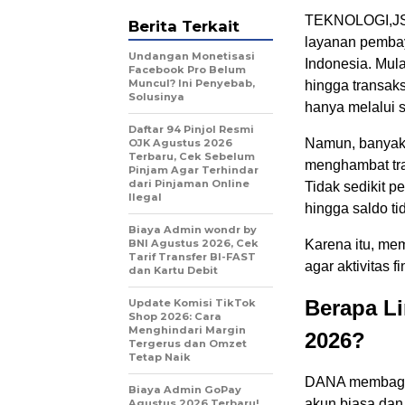
TEKNOLOGI,JS- 
Berita Terkait
layanan pembay
Undangan Monetisasi
Indonesia. Mula
Facebook Pro Belum
Muncul? Ini Penyebab,
hingga transaks
Solusinya
hanya melalui 
Daftar 94 Pinjol Resmi
Namun, banyak 
OJK Agustus 2026
Terbaru, Cek Sebelum
menghambat tran
Pinjam Agar Terhindar
dari Pinjaman Online
Tidak sedikit p
Ilegal
hingga saldo t
Biaya Admin wondr by
BNI Agustus 2026, Cek
Karena itu, mem
Tarif Transfer BI-FAST
agar aktivitas fi
dan Kartu Debit
Berapa L
Update Komisi TikTok
Shop 2026: Cara
Menghindari Margin
2026?
Tergerus dan Omzet
Tetap Naik
DANA membagi b
Biaya Admin GoPay
akun biasa dan
Agustus 2026 Terbaru!