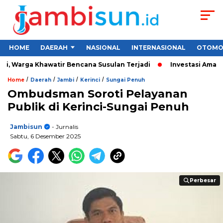
HOME
DAERAH
NASIONAL
INTERNASIONAL
OTOMO
, Warga Khawatir Bencana Susulan Terjadi
Investasi Aman unt
/
/
/
/
Home
Daerah
Jambi
Kerinci
Sungai Penuh
Ombudsman Soroti Pelayanan
Publik di Kerinci-Sungai Penuh
Jambisun
- Jurnalis
Sabtu, 6 Desember 2025
Perbesar
Perbesar