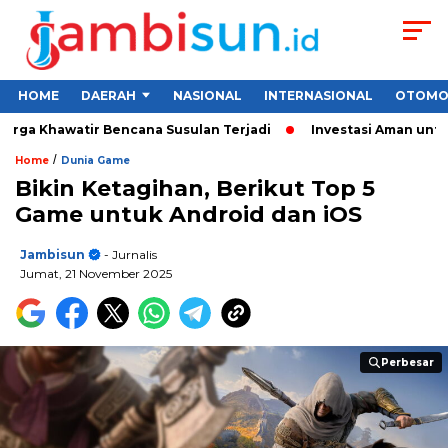
HOME
DAERAH
NASIONAL
INTERNASIONAL
OTOMO
rga Khawatir Bencana Susulan Terjadi
Investasi Aman untuk P
/
Home
Dunia Game
Bikin Ketagihan, Berikut Top 5
Game untuk Android dan iOS
Jambisun
- Jurnalis
Jumat, 21 November 2025
Perbesar
Perbesar