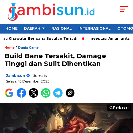
HOME
DAERAH
NASIONAL
INTERNASIONAL
OTOMO
 Khawatir Bencana Susulan Terjadi
Investasi Aman untuk Pemu
/
Home
Dunia Game
Build Bane Tersakit, Damage
Tinggi dan Sulit Dihentikan
Jambisun
- Jurnalis
Selasa, 16 Desember 2025
Perbesar
Perbesar