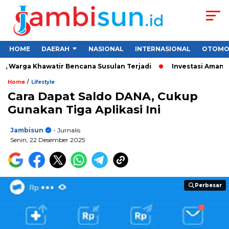
HOME
DAERAH
NASIONAL
INTERNASIONAL
OTOMO
 Warga Khawatir Bencana Susulan Terjadi
Investasi Aman untu
/
Home
Lifestyle
Cara Dapat Saldo DANA, Cukup
Gunakan Tiga Aplikasi Ini
Jambisun
- Jurnalis
Senin, 22 Desember 2025
Perbesar
Perbesar