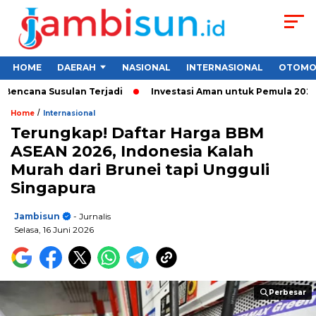
HOME
DAERAH
NASIONAL
INTERNASIONAL
OTOMO
cana Susulan Terjadi
Investasi Aman untuk Pemula 2026: Cara
/
Home
Internasional
Terungkap! Daftar Harga BBM
ASEAN 2026, Indonesia Kalah
Murah dari Brunei tapi Ungguli
Singapura
Jambisun
- Jurnalis
Selasa, 16 Juni 2026
Perbesar
Perbesar