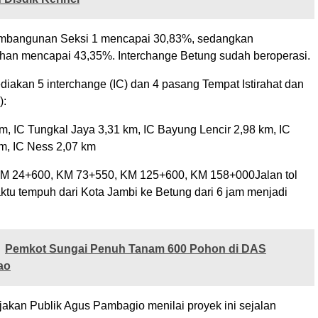
pembangunan Seksi 1 mencapai 30,83%, sedangkan
an mencapai 43,35%. Interchange Betung sudah beroperasi.
diakan 5 interchange (IC) dan 4 pasang Tempat Istirahat dan
):
m, IC Tungkal Jaya 3,31 km, IC Bayung Lencir 2,98 km, IC
m, IC Ness 2,07 km
KM 24+600, KM 73+550, KM 125+600, KM 158+000Jalan tol
u tempuh dari Kota Jambi ke Betung dari 6 jam menjadi
Pemkot Sungai Penuh Tanam 600 Pohon di DAS
ao
akan Publik Agus Pambagio menilai proyek ini sejalan