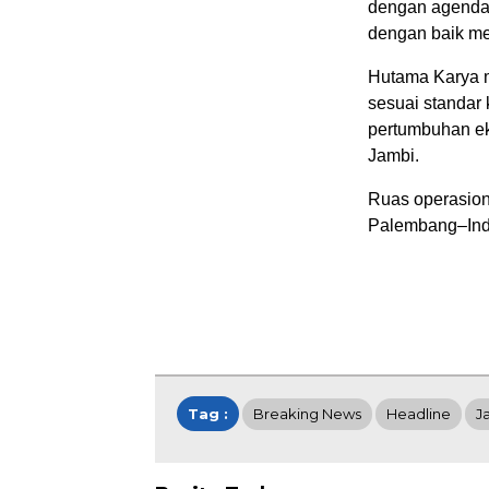
dengan agenda 
dengan baik me
Hutama Karya 
sesuai standar
pertumbuhan ek
Jambi.
Ruas operasion
Palembang–Indr
Tag :
Breaking News
Headline
J