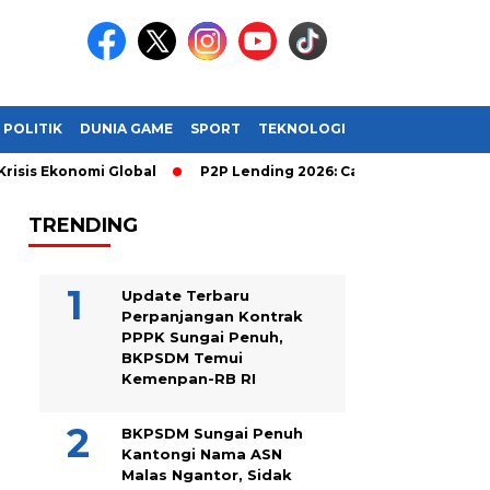
POLITIK
DUNIA GAME
SPORT
TEKNOLOGI
Ekonomi Global
P2P Lending 2026: Cara Cerdas Menghasilkan 
TRENDING
Update Terbaru
Perpanjangan Kontrak
PPPK Sungai Penuh,
BKPSDM Temui
Kemenpan-RB RI
BKPSDM Sungai Penuh
Kantongi Nama ASN
Malas Ngantor, Sidak