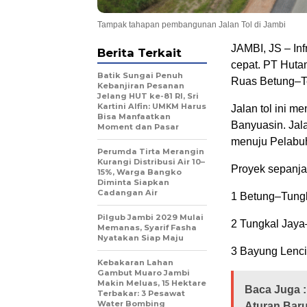
Tampak tahapan pembangunan Jalan Tol di Jambi
JAMBI, JS – Inf
Berita Terkait
cepat. PT Huta
Batik Sungai Penuh
Ruas Betung–T
Kebanjiran Pesanan
Jelang HUT ke-81 RI, Sri
Kartini Alfin: UMKM Harus
Jalan tol ini m
Bisa Manfaatkan
Banyuasin. Jal
Moment dan Pasar
menuju Pelabu
Perumda Tirta Merangin
Kurangi Distribusi Air 10–
Proyek sepanjan
15%, Warga Bangko
Diminta Siapkan
Cadangan Air
1 Betung–Tungk
Pilgub Jambi 2029 Mulai
2 Tungkal Jaya
Memanas, Syarif Fasha
Nyatakan Siap Maju
3 Bayung Lenci
Kebakaran Lahan
Gambut Muaro Jambi
Makin Meluas, 15 Hektare
Baca Juga :
Terbakar: 3 Pesawat
Water Bombing
Aturan Baru