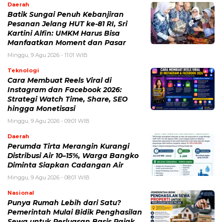
Daerah
Batik Sungai Penuh Kebanjiran
Pesanan Jelang HUT ke-81 RI, Sri
Kartini Alfin: UMKM Harus Bisa
Manfaatkan Moment dan Pasar
Minggu, 9 Agu 2026 - 11:01 WIB
Teknologi
Cara Membuat Reels Viral di
Instagram dan Facebook 2026:
Strategi Watch Time, Share, SEO
hingga Monetisasi
Minggu, 9 Agu 2026 - 09:01 WIB
Daerah
Perumda Tirta Merangin Kurangi
Distribusi Air 10–15%, Warga Bangko
Diminta Siapkan Cadangan Air
Minggu, 9 Agu 2026 - 08:01 WIB
Nasional
Punya Rumah Lebih dari Satu?
Pemerintah Mulai Bidik Penghasilan
Sewa untuk Perluasan Basis Pajak