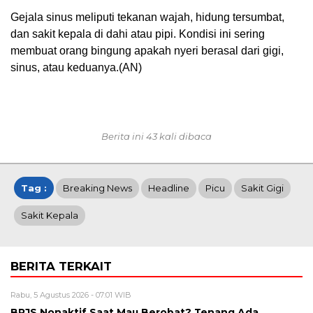
Gejala sinus meliputi tekanan wajah, hidung tersumbat,
dan sakit kepala di dahi atau pipi. Kondisi ini sering
membuat orang bingung apakah nyeri berasal dari gigi,
sinus, atau keduanya.(AN)
Berita ini 43 kali dibaca
Tag :
Breaking News
Headline
Picu
Sakit Gigi
Sakit Kepala
BERITA TERKAIT
Rabu, 5 Agustus 2026 - 07:01 WIB
BPJS Nonaktif Saat Mau Berobat? Tenang Ada