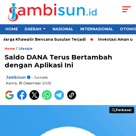
HOME
DAERAH
NASIONAL
INTERNASIONAL
OTOMO
rga Khawatir Bencana Susulan Terjadi
Investasi Aman untuk P
/
Home
Lifestyle
Saldo DANA Terus Bertambah
dengan Aplikasi Ini
Jambisun
- Jurnalis
Kamis, 18 Desember 2025
Perbesar
Perbesar