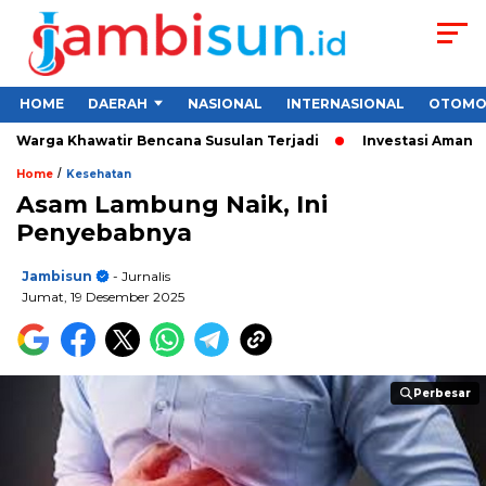
HOME
DAERAH
NASIONAL
INTERNASIONAL
OTOMO
Warga Khawatir Bencana Susulan Terjadi
Investasi Aman untuk
/
Home
Kesehatan
Asam Lambung Naik, Ini
Penyebabnya
Jambisun
- Jurnalis
Jumat, 19 Desember 2025
Perbesar
Perbesar