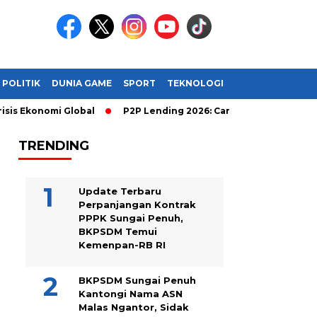
POLITIK
DUNIA GAME
SPORT
TEKNOLOGI
konomi Global
P2P Lending 2026: Cara Cerdas Menghasilkan Ua
TRENDING
Update Terbaru
Perpanjangan Kontrak
PPPK Sungai Penuh,
BKPSDM Temui
Kemenpan-RB RI
BKPSDM Sungai Penuh
Kantongi Nama ASN
Malas Ngantor, Sidak