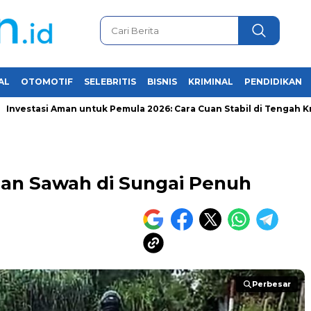
AL
OTOMOTIF
SELEBRITIS
BISNIS
KRIMINAL
PENDIDIKAN
tasi Aman untuk Pemula 2026: Cara Cuan Stabil di Tengah Krisis E
dan Sawah di Sungai Penuh
Perbesar
Perbesar