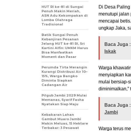
Di Desa Paling
HUT RI ke-81 di Sungai
Penuh Makin Meriah,
menutupi jalan 
ASN Adu Kekompakan di
Lomba Olahraga
mencapai betis.
Tradisional
ungkap Jaka, s
Batik Sungai Penuh
Kebanjiran Pesanan
Jelang HUT ke-81 RI, Sri
Baca Juga :
Kartini Alfin: UMKM Harus
Iskak
Bisa Manfaatkan
Moment dan Pasar
Perumda Tirta Merangin
Warga khawatir
Kurangi Distribusi Air 10–
menyiapkan kar
15%, Warga Bangko
Diminta Siapkan
mulai bersiap-
Cadangan Air
diminimalkan,”
Pilgub Jambi 2029 Mulai
Memanas, Syarif Fasha
Nyatakan Siap Maju
Baca Juga :
Jambi
Kebakaran Lahan
Gambut Muaro Jambi
Makin Meluas, 15 Hektare
Terbakar: 3 Pesawat
Warga terus me