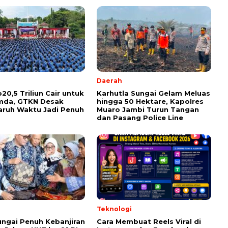
l
Daerah
20,5 Triliun Cair untuk
Karhutla Sungai Gelam Meluas
mda, GTKN Desak
hingga 50 Hektare, Kapolres
ruh Waktu Jadi Penuh
Muaro Jambi Turun Tangan
dan Pasang Police Line
Teknologi
ungai Penuh Kebanjiran
Cara Membuat Reels Viral di