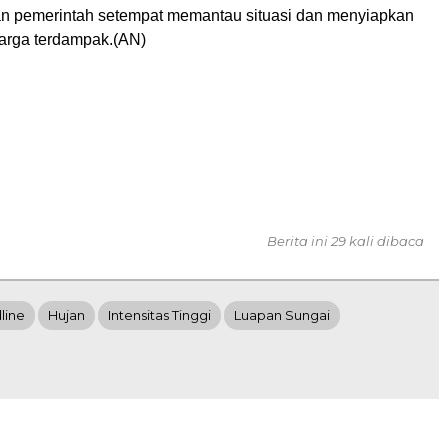
n pemerintah setempat memantau situasi dan menyiapkan
arga terdampak.(AN)
Berita ini 29 kali dibaca
line
Hujan
Intensitas Tinggi
Luapan Sungai