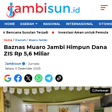
HOME
DAERAH
NASIONAL
INTERNASIONAL
OTOMO
Bencana Susulan Terjadi
Investasi Aman untuk Pemula 2026: C
/
/
Home
Daerah
Muaro Jambi
Baznas Muaro Jambi Himpun Dana
ZIS Rp 5,6 Miliar
Jambisun
- Jurnalis
Selasa, 9 Desember 2025
Perbesar
Perbesar