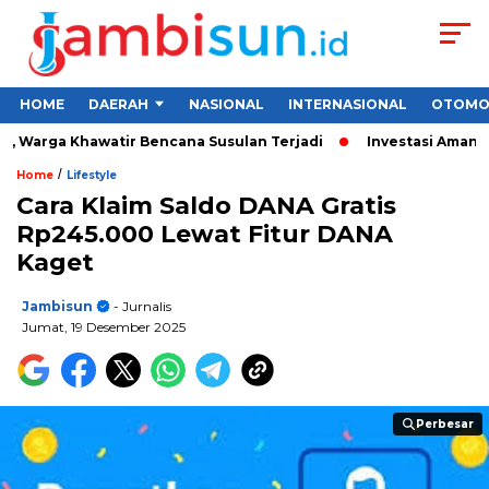
HOME
DAERAH
NASIONAL
INTERNASIONAL
OTOMO
Warga Khawatir Bencana Susulan Terjadi
Investasi Aman untuk
/
Home
Lifestyle
Cara Klaim Saldo DANA Gratis
Rp245.000 Lewat Fitur DANA
Kaget
Jambisun
- Jurnalis
Jumat, 19 Desember 2025
Perbesar
Perbesar