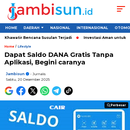
HOME
DAERAH
NASIONAL
INTERNASIONAL
OTOMO
hawatir Bencana Susulan Terjadi
Investasi Aman untuk Pemula
/
Home
Lifestyle
Dapat Saldo DANA Gratis Tanpa
Aplikasi, Begini caranya
Jambisun
- Jurnalis
Sabtu, 20 Desember 2025
Perbesar
Perbesar