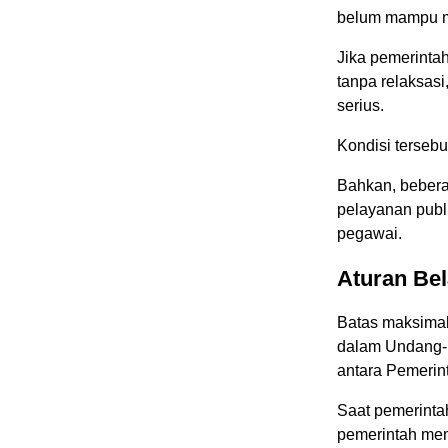
belum mampu m
Jika pemerinta
tanpa relaksasi
serius.
Kondisi terseb
Bahkan, bebera
pelayanan publ
pegawai.
Aturan Be
Batas maksimal
dalam Undang-
antara Pemerin
Saat pemerinta
pemerintah mem