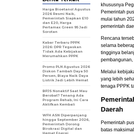
khususnya Pega
Harga Bioetanol Agustus
Pemerintah pu
2026 Resmi Naik,
Pemerintah Siapkan E10
mulai tahun 202
dan E20, Harga
pemerintah dae
Pertamax Green 95 Jadi
Sorotan
Rencana terseb
Kabar Terbaru PPPK
selama beberap
2026: DPR Tegaskan
Tidak Ada Kebijakan
tingginya bela
Merumahkan PPPK
pembangunan, in
Promo PLN Agustus 2026
Diskon Tambah Daya 50
Melalui kebijak
Persen, Biaya Naik Daya
yang lebih seh
Listrik Jadi Lebih Hemat
tenaga PPPK ta
BPJS Nonaktif Saat Mau
Berobat? Tenang Ada
Pemerinta
Program Rehab, Ini Cara
Aktifkan Kembali
Daerah
WFH ASN Diperpanjang
hingga September 2026,
Pemerintah pus
Pemerintah Dorong
Birokrasi Digital dan
batas maksimal
Hemat Energi