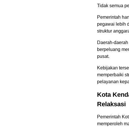
Tidak semua pe
Pemerintah han
pegawai lebih
struktur angga
Daerah-daerah 
berpeluang mem
pusat.
Kebijakan ters
memperbaiki st
pelayanan kepa
Kota Kend
Relaksasi
Pemerintah Kot
memperoleh man