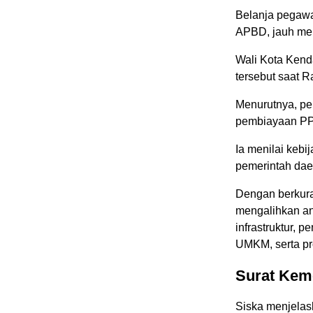
Belanja pegawai
APBD, jauh mel
Wali Kota Kend
tersebut saat 
Menurutnya, pe
pembiayaan PPP
Ia menilai kebi
pemerintah dae
Dengan berkura
mengalihkan an
infrastruktur,
UMKM, serta p
Surat Kem
Siska menjela