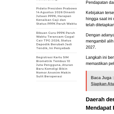
Pendapatan da
Pidato Presiden Prabowo
14 Agustus 2026 Dinanti
Kebijakan terse
Jutaan PPPK, Harapan
hingga saat ini
Kenaikan Gaji dan
Status PPPK Paruh Waktu
telah ditetapka
Ribuan Guru PPPK Paruh
Dengan adanya 
Waktu Terancam Gagal
Cair TPG 2026, Status
mengambil alih
Dapodik Berubah Jadi
2027.
Tendik, Ini Penyebab
Langkah ini ber
Registrasi Kartu SIM
Biometrik Tembus 10
memastikan pela
Juta Pengguna, Aturan
Baru Komdigi Bikin
Nomor Anonim Makin
Sulit Beroperasi
Baca Juga :
Siapkan At
Daerah de
Mendapat 