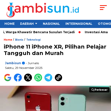
HOME
DAERAH
NASIONAL
INTERNASIONAL
OTOMO
, Warga Khawatir Bencana Susulan Terjadi
Investasi Aman unt
/
/
Home
Bisnis
Teknologi
iPhone 11 iPhone XR, Pilihan Pelajar
Tangguh dan Murah
Jambisun
- Jurnalis
Sabtu, 29 November 2025
Perbesar
Perbesar