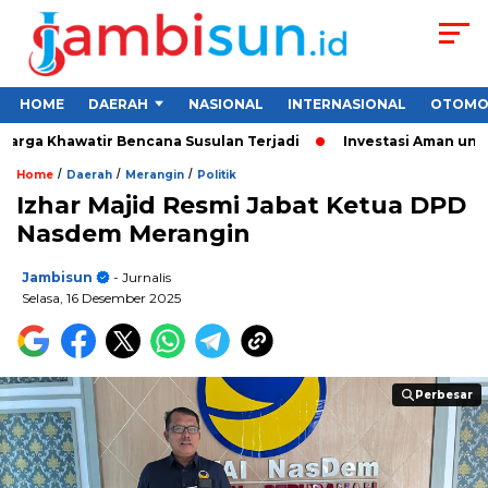
HOME
DAERAH
NASIONAL
INTERNASIONAL
OTOMO
rga Khawatir Bencana Susulan Terjadi
Investasi Aman untuk P
/
/
/
Home
Daerah
Merangin
Politik
Izhar Majid Resmi Jabat Ketua DPD
Nasdem Merangin
Jambisun
- Jurnalis
Selasa, 16 Desember 2025
Perbesar
Perbesar