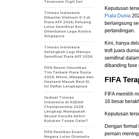
Terancam Gigit Jari
Keputusan ters
Timnas Indonesia
Piala Dunia
202
Dibantai Vietnam 0-3 di
Piala AFF 2026, Peluang
berlangsung sel
Lolos Semifinal Kini
pertandingan.
Ditentukan Laga Kontra
Singapura
Kini, hanya de
Timnas Indonesia
trofi juara du
Selangkah Lagi Menuju
Semifinal Piala AFF 2026
semifinal dalam
dibanding fase
FIFA Resmi Umumkan
Tim Terbaik Piala Dunia
2026, Messi, Mbappe dan
FIFA Tera
Haaland Masuk Best XI,
Ini Daftar Lengkapnya
FIFA memilih m
Jadwal Timnas
16 besar berakh
Indonesia di ASEAN
Championship 2026
Lengkap, Mampukah
Keputusan ters
Skuad Garuda Akhiri
Kutukan Tanpa Gelar?
Dengan format b
FIFA Pastikan Enam
pemain meningk
Negara Lolos Otomatis