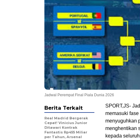
Jadwal Perempat Final Piala Dunia 2026
SPORT,JS- Jad
Berita Terkait
memasuki fase 
Real Madrid Bergerak
menyuguhkan pe
Cepat! Vinicius Junior
Ditawari Kontrak
menghentikan s
Fantastis Rp455 Miliar
kepada seluruh
per Tahun, Arsenal