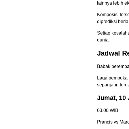
lainnya lebih ef
Komposisi ters
diprediksi berl
Setiap kesalaha
dunia.
Jadwal Re
Babak perempat 
Laga pembuka l
sepanjang turn
Jumat, 10 
03.00 WIB
Prancis vs Mar