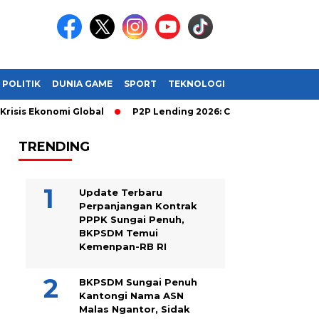
POLITIK
DUNIA GAME
SPORT
TEKNOLOGI
onomi Global
P2P Lending 2026: Cara Cerdas Menghasilkan Ua
TRENDING
Update Terbaru
Perpanjangan Kontrak
PPPK Sungai Penuh,
BKPSDM Temui
Kemenpan-RB RI
BKPSDM Sungai Penuh
Kantongi Nama ASN
Malas Ngantor, Sidak