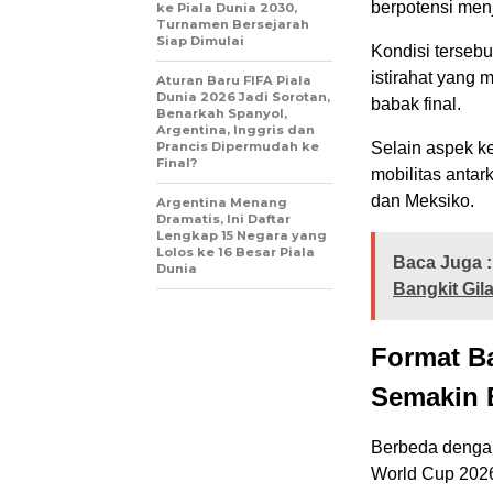
berpotensi men
ke Piala Dunia 2030,
Turnamen Bersejarah
Siap Dimulai
Kondisi terseb
istirahat yang 
Aturan Baru FIFA Piala
Dunia 2026 Jadi Sorotan,
babak final.
Benarkah Spanyol,
Argentina, Inggris dan
Prancis Dipermudah ke
Selain aspek k
Final?
mobilitas antar
dan Meksiko.
Argentina Menang
Dramatis, Ini Daftar
Lengkap 15 Negara yang
Lolos ke 16 Besar Piala
Baca Juga :
Dunia
Bangkit Gila
Format B
Semakin 
Berbeda dengan
World Cup 2026