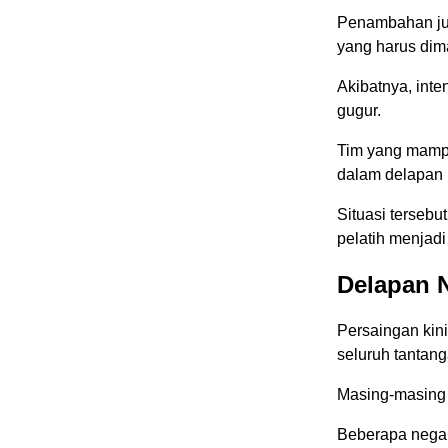
Penambahan ju
yang harus dima
Akibatnya, inte
gugur.
Tim yang mampu
dalam delapan p
Situasi tersebu
pelatih menjad
Delapan N
Persaingan kini
seluruh tantang
Masing-masing 
Beberapa nega