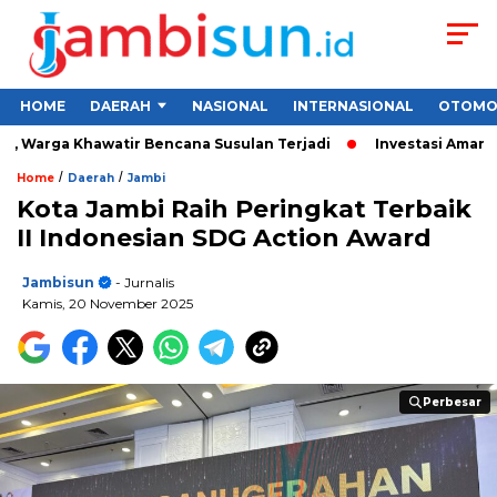
HOME
DAERAH
NASIONAL
INTERNASIONAL
OTOMO
 Warga Khawatir Bencana Susulan Terjadi
Investasi Aman untu
/
/
Home
Daerah
Jambi
Kota Jambi Raih Peringkat Terbaik
II Indonesian SDG Action Award
Jambisun
- Jurnalis
Kamis, 20 November 2025
Perbesar
Perbesar