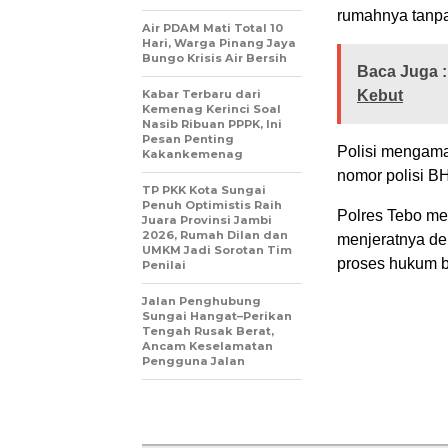
rumahnya tanp
Air PDAM Mati Total 10
Hari, Warga Pinang Jaya
Bungo Krisis Air Bersih
Baca Juga :
Kabar Terbaru dari
Kebut
Kemenag Kerinci Soal
Nasib Ribuan PPPK, Ini
Pesan Penting
Polisi mengam
Kakankemenag
nomor polisi B
TP PKK Kota Sungai
Penuh Optimistis Raih
Polres Tebo me
Juara Provinsi Jambi
2026, Rumah Dilan dan
menjeratnya de
UMKM Jadi Sorotan Tim
proses hukum b
Penilai
Jalan Penghubung
Sungai Hangat–Perikan
Tengah Rusak Berat,
Ancam Keselamatan
Pengguna Jalan