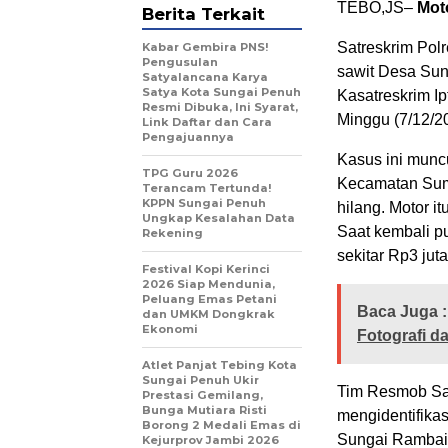
TEBO,JS–
Mot
Berita Terkait
Satreskrim Pol
Kabar Gembira PNS!
Pengusulan
sawit Desa Sun
Satyalancana Karya
Satya Kota Sungai Penuh
Kasatreskrim I
Resmi Dibuka, Ini Syarat,
Minggu (7/12/2
Link Daftar dan Cara
Pengajuannya
Kasus ini munc
TPG Guru 2026
Kecamatan Sum
Terancam Tertunda!
KPPN Sungai Penuh
hilang. Motor i
Ungkap Kesalahan Data
Saat kembali p
Rekening
sekitar Rp3 juta
Festival Kopi Kerinci
2026 Siap Mendunia,
Peluang Emas Petani
Baca Juga :
dan UMKM Dongkrak
Ekonomi
Fotografi da
Atlet Panjat Tebing Kota
Sungai Penuh Ukir
Tim Resmob Sat
Prestasi Gemilang,
Bunga Mutiara Risti
mengidentifika
Borong 2 Medali Emas di
Sungai Rambai.
Kejurprov Jambi 2026