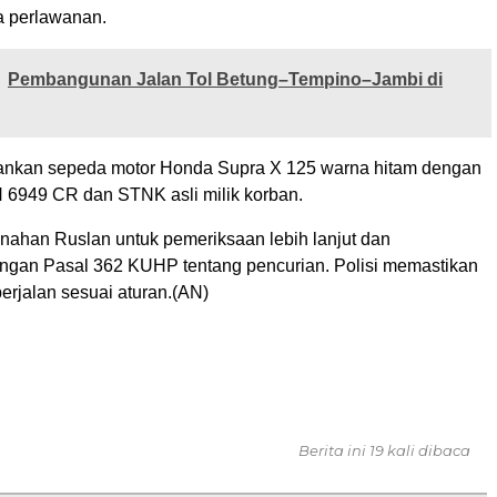
a perlawanan.
Pembangunan Jalan Tol Betung–Tempino–Jambi di
ankan sepeda motor Honda Supra X 125 warna hitam dengan
H 6949 CR dan STNK asli milik korban.
nahan Ruslan untuk pemeriksaan lebih lanjut dan
ngan Pasal 362 KUHP tentang pencurian. Polisi memastikan
erjalan sesuai aturan.(AN)
Berita ini 19 kali dibaca