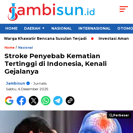
HOME
DAERAH
NASIONAL
INTERNASIONAL
OTOMO
Warga Khawatir Bencana Susulan Terjadi
Investasi Aman untuk
/
Home
Nasional
Stroke Penyebab Kematian
Tertinggi di Indonesia, Kenali
Gejalanya
Jambisun
- Jurnalis
Sabtu, 6 Desember 2025
Perbesar
Perbesar