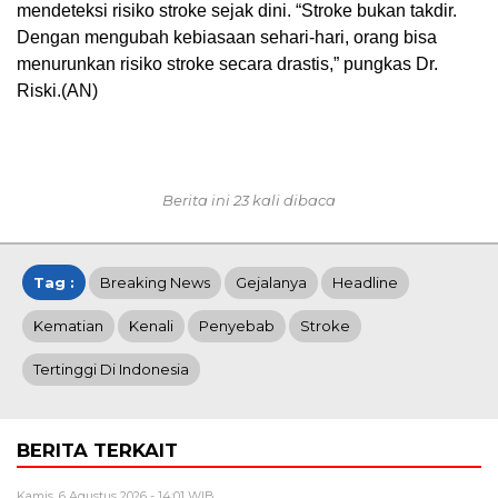
mendeteksi risiko stroke sejak dini. “Stroke bukan takdir.
Dengan mengubah kebiasaan sehari-hari, orang bisa
menurunkan risiko stroke secara drastis,” pungkas Dr.
Riski.(AN)
Berita ini 23 kali dibaca
Tag :
Breaking News
Gejalanya
Headline
Kematian
Kenali
Penyebab
Stroke
Tertinggi Di Indonesia
BERITA TERKAIT
Kamis, 6 Agustus 2026 - 14:01 WIB