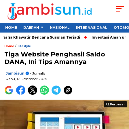
HOME
DAERAH
NASIONAL
INTERNASIONAL
OTOMO
ga Khawatir Bencana Susulan Terjadi
Investasi Aman untuk Pe
/
Home
Lifestyle
Tiga Website Penghasil Saldo
DANA, Ini Tips Amannya
Jambisun
- Jurnalis
Rabu, 17 Desember 2025
Perbesar
Perbesar