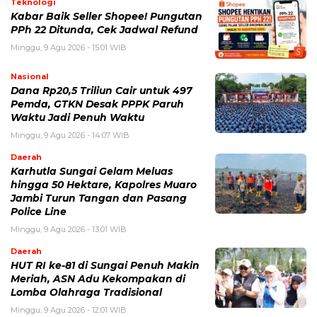
Teknologi
Kabar Baik Seller Shopee! Pungutan
PPh 22 Ditunda, Cek Jadwal Refund
Minggu, 9 Agu 2026 - 15:01 WIB
Nasional
Dana Rp20,5 Triliun Cair untuk 497
Pemda, GTKN Desak PPPK Paruh
Waktu Jadi Penuh Waktu
Minggu, 9 Agu 2026 - 14:07 WIB
Daerah
Karhutla Sungai Gelam Meluas
hingga 50 Hektare, Kapolres Muaro
Jambi Turun Tangan dan Pasang
Police Line
Minggu, 9 Agu 2026 - 13:01 WIB
Daerah
HUT RI ke-81 di Sungai Penuh Makin
Meriah, ASN Adu Kekompakan di
Lomba Olahraga Tradisional
Minggu, 9 Agu 2026 - 12:01 WIB