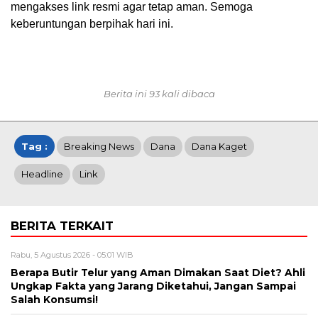
mengakses link resmi agar tetap aman. Semoga
keberuntungan berpihak hari ini.
Berita ini 93 kali dibaca
Tag :
Breaking News
Dana
Dana Kaget
Headline
Link
BERITA TERKAIT
Rabu, 5 Agustus 2026 - 05:01 WIB
Berapa Butir Telur yang Aman Dimakan Saat Diet? Ahli
Ungkap Fakta yang Jarang Diketahui, Jangan Sampai
Salah Konsumsi!