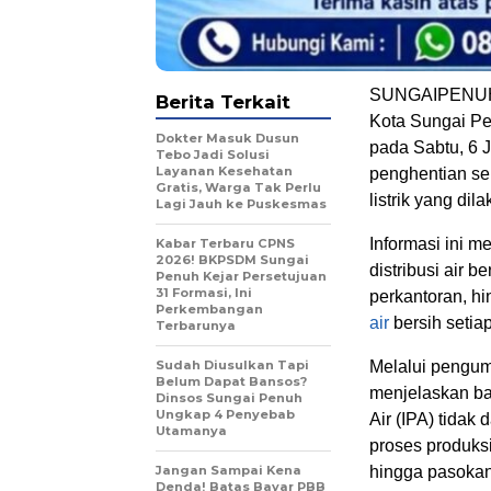
SUNGAIPENUH,
Berita Terkait
Kota Sungai Pe
Dokter Masuk Dusun
pada Sabtu, 6 
Tebo Jadi Solusi
Layanan Kesehatan
penghentian se
Gratis, Warga Tak Perlu
listrik yang d
Lagi Jauh ke Puskesmas
Informasi ini m
Kabar Terbaru CPNS
2026! BKPSDM Sungai
distribusi air 
Penuh Kejar Persetujuan
31 Formasi, Ini
perkantoran, h
Perkembangan
air
bersih setiap
Terbarunya
Sudah Diusulkan Tapi
Melalui pengum
Belum Dapat Bansos?
menjelaskan ba
Dinsos Sungai Penuh
Ungkap 4 Penyebab
Air (IPA) tidak
Utamanya
proses produksi
Jangan Sampai Kena
hingga pasokan 
Denda! Batas Bayar PBB