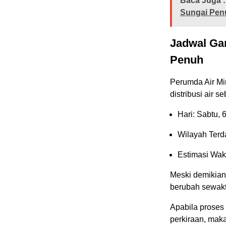
Baca Juga :
Sungai Pen
Jadwal Gan
Penuh
Perumda Air Mi
distribusi air s
Hari: Sabtu, 
Wilayah Terd
Estimasi Wak
Meski demikian
berubah sewakt
Apabila proses 
perkiraan, mak