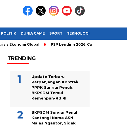
POLITIK
DUNIA GAME
SPORT
TEKNOLOGI
nomi Global
P2P Lending 2026: Cara Cerdas Menghasilkan Uang
TRENDING
Update Terbaru
Perpanjangan Kontrak
PPPK Sungai Penuh,
BKPSDM Temui
Kemenpan-RB RI
BKPSDM Sungai Penuh
Kantongi Nama ASN
Malas Ngantor, Sidak