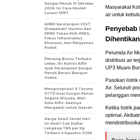
Sungai Penuh 31 Oktober
Masyarakat Kot
2026, Ini Cara Mudah
Lunasi SPPT
air untuk kebu
APBD Sarolangun 2027
Penyebab 
Disepakati! Hurmin dan
DPRD Teken KUA-PPAS,
Dihentikan
Fokus Infrastruktur,
Ekonomi, dan Pelayanan
Publik
Perumda Air M
Peluang Bisnis Terbuka
distribusi air 
Lebar, Sri Kartini Alfin
UP3 Muaro Bun
Ajak Perempuan Sungai
Penuh Berani Bangun
Usaha
Pasokan listrik
Air. Seluruh pr
Menginspirasi! 6 Taruna
STTD Asal Sungai Penuh
pelanggan memb
Segera Wisuda, Wali
Kota Alfin: Saatnya
Ketika listrik 
Mengabdi untuk Daerah
optimal. Akiba
Harga Sawit Jambi Hari
mendistribusika
Ini Naik? Cek Daftar
Lengkap TBS per Kg
Terbaru 4 Agustus 2026