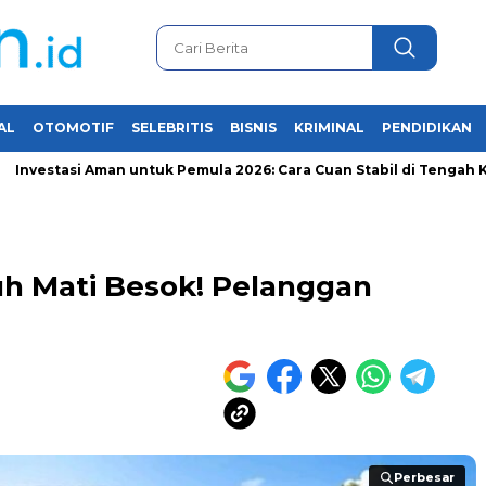
AL
OTOMOTIF
SELEBRITIS
BISNIS
KRIMINAL
PENDIDIKAN
si Aman untuk Pemula 2026: Cara Cuan Stabil di Tengah Krisis Eko
h Mati Besok! Pelanggan
Perbesar
Perbesar