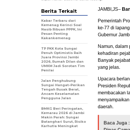
JAMBI,JS–
Ban
Berita Terkait
Pemerintah Pro
Kabar Terbaru dari
Kemenag Kerinci Soal
ke-77 di lapan
Nasib Ribuan PPPK, Ini
Pesan Penting
Gubernur Jambi
Kakankemenag
Namun, dalam p
TP PKK Kota Sungai
Penuh Optimistis Raih
kehadiran peja
Juara Provinsi Jambi
Banyak pejabat 
2026, Rumah Dilan dan
UMKM Jadi Sorotan Tim
yang jelas.
Penilai
Upacara berla
Jalan Penghubung
Sungai Hangat–Perikan
Presiden Repub
Tengah Rusak Berat,
membacakan lan
Ancam Keselamatan
Pengguna Jalan
menyampaikan 
daerah.
BMKG Beri Peringatan,
Kemarau 2026 di Jambi
Makin Parah: Sungai
Batanghari Surut, Risiko
Baca Juga :
Karhutla Meningkat
Dinas Cama