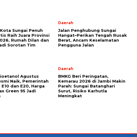
Daerah
Kota Sungai Penuh
Jalan Penghubung Sungai
tis Raih Juara Provinsi
Hangat–Perikan Tengah Rusak
026, Rumah Dilan dan
Berat, Ancam Keselamatan
di Sorotan Tim
Pengguna Jalan
l
Daerah
ioetanol Agustus
BMKG Beri Peringatan,
smi Naik, Pemerintah
Kemarau 2026 di Jambi Makin
 E10 dan E20, Harga
Parah: Sungai Batanghari
x Green 95 Jadi
Surut, Risiko Karhutla
n
Meningkat