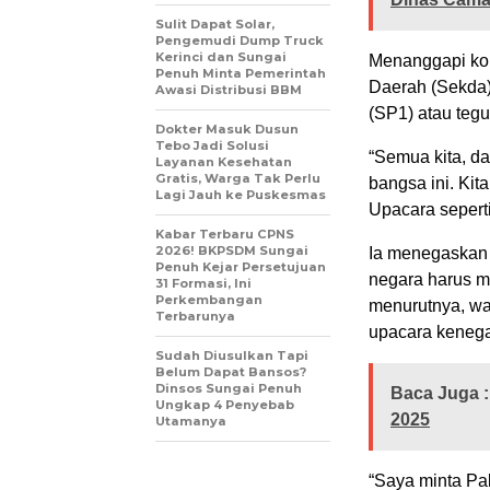
Sulit Dapat Solar,
Pengemudi Dump Truck
Kerinci dan Sungai
Menanggapi kon
Penuh Minta Pemerintah
Daerah (Sekda)
Awasi Distribusi BBM
(SP1) atau tegu
Dokter Masuk Dusun
Tebo Jadi Solusi
“Semua kita, da
Layanan Kesehatan
Gratis, Warga Tak Perlu
bangsa ini. Kit
Lagi Jauh ke Puskesmas
Upacara seperti
Kabar Terbaru CPNS
2026! BKPSDM Sungai
Ia menegaskan 
Penuh Kejar Persetujuan
negara harus m
31 Formasi, Ini
Perkembangan
menurutnya, wa
Terbarunya
upacara keneg
Sudah Diusulkan Tapi
Belum Dapat Bansos?
Dinsos Sungai Penuh
Baca Juga :
Ungkap 4 Penyebab
2025
Utamanya
“Saya minta Pa