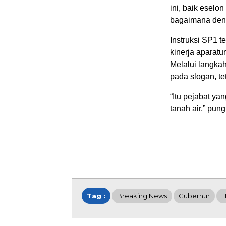
ini, baik eselon
bagaimana deng
Instruksi SP1 t
kinerja aparatu
Melalui langkah
pada slogan, te
“Itu pejabat ya
tanah air,” pung
Tag :
Breaking News
Gubernur
H