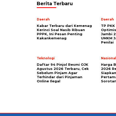
Berita Terbaru
Daerah
Daerah
Kabar Terbaru dari Kemenag
TP PKK 
Kerinci Soal Nasib Ribuan
Optimis
PPPK, Ini Pesan Penting
Jambi 2
Kakankemenag
UMKM Ja
Penilai
Teknologi
Nasiona
Daftar 94 Pinjol Resmi OJK
Harga B
Agustus 2026 Terbaru, Cek
2026 Re
Sebelum Pinjam Agar
Siapkan
Terhindar dari Pinjaman
Pertama
Online Ilegal
Sorota