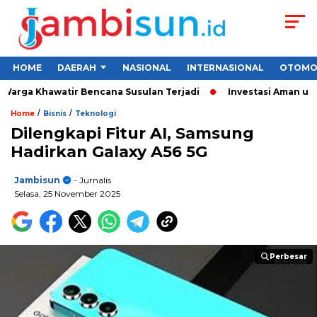
HOME
DAERAH
NASIONAL
INTERNASIONAL
OTOMO
rga Khawatir Bencana Susulan Terjadi
Investasi Aman untuk P
/
/
Home
Bisnis
Teknologi
Dilengkapi Fitur AI, Samsung
Hadirkan Galaxy A56 5G
Jambisun
- Jurnalis
Selasa, 25 November 2025
Perbesar
Perbesar