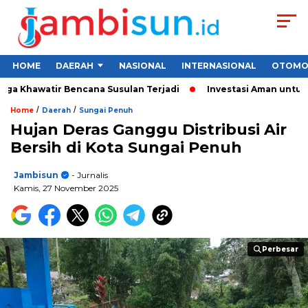
HOME
DAERAH
NASIONAL
INTERNASIONAL
OTOMO
a Khawatir Bencana Susulan Terjadi
Investasi Aman untuk Pem
/
/
Home
Daerah
Sungai Penuh
Hujan Deras Ganggu Distribusi Air
Bersih di Kota Sungai Penuh
Jambisun
- Jurnalis
Kamis, 27 November 2025
Perbesar
Perbesar