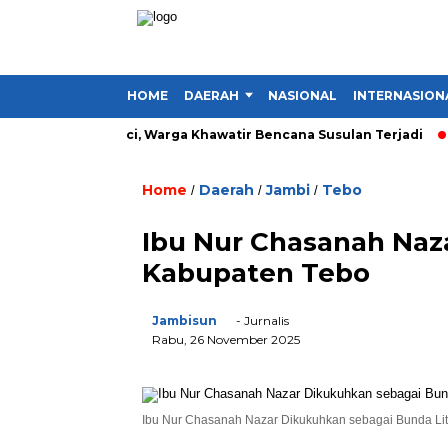
HOME
DAERAH
NASIONAL
INTERNASION
a Desa di Kerinci, Warga Khawatir Bencana Susulan Terjadi
I
Home
Daerah
Jambi
Tebo
/
/
/
Ibu Nur Chasanah Naza
Kabupaten Tebo
Jambisun
- Jurnalis
Rabu, 26 November 2025
Ibu Nur Chasanah Nazar Dikukuhkan sebagai Bunda Lit