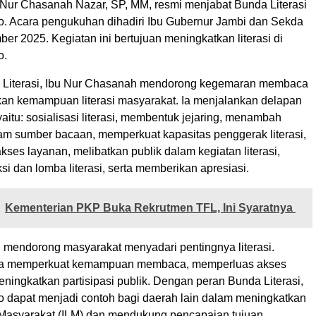
Nur Chasanah Nazar, SP, MM, resmi menjabat Bunda Literasi
. Acara pengukuhan dihadiri Ibu Gubernur Jambi dan Sekda
r 2025. Kegiatan ini bertujuan meningkatkan literasi di
o.
 Literasi, Ibu Nur Chasanah mendorong kegemaran membaca
an kemampuan literasi masyarakat. Ia menjalankan delapan
yaitu: sosialisasi literasi, membentuk jejaring, menambah
am sumber bacaan, memperkuat kapasitas penggerak literasi,
ses layanan, melibatkan publik dalam kegiatan literasi,
 dan lomba literasi, serta memberikan apresiasi.
Kementerian PKP Buka Rekrutmen TFL, Ini Syaratnya
 mendorong masyarakat menyadari pentingnya literasi.
uga memperkuat kemampuan membaca, memperluas akses
ningkatkan partisipasi publik. Dengan peran Bunda Literasi,
 dapat menjadi contoh bagi daerah lain dalam meningkatkan
i Masyarakat (ILM) dan mendukung pencapaian tujuan