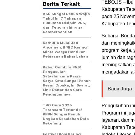
TEBO,JS – Ibu 
Berita Terkait
Kabupaten Tebo
ASN Sungai Penuh Wajib
pada 25 Novembe
Tahu! Ini 7 Tahapan
Hukuman Disiplin PNS,
Kabupaten Teb
dari Teguran hingga
Pemberhentian
Sebagai Bunda
dan meningkatk
Karhutla Mulai Jadi
Ancaman, BPBD Kerinci
program kerja, 
Minta Warga Hentikan
Kebiasaan Bakar Lahan
jumlah dan rag
meningkatkan ak
Kabar Gembira PNS!
mengadakan aksi
Pengusulan
Satyalancana Karya
Satya Kota Sungai Penuh
Resmi Dibuka, Ini Syarat,
Baca Juga :
Link Daftar dan Cara
Pengajuannya
TPG Guru 2026
Pengukuhan ini
Terancam Tertunda!
Program ini j
KPPN Sungai Penuh
Ungkap Kesalahan Data
layanan, dan me
Rekening
Kabupaten Tebo
Festival Kopi Kerinci
Indeks Literas