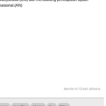
asional.(AN)
Berita ini 12 kali dibaca