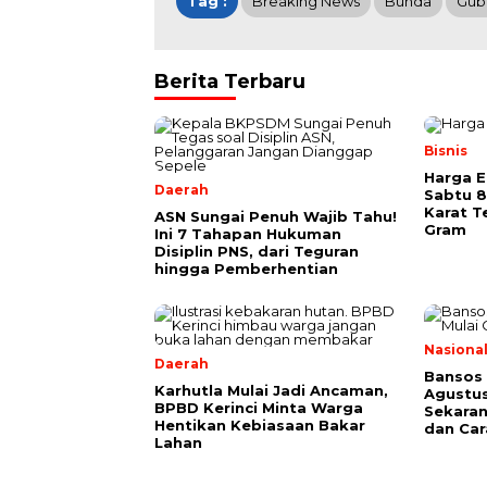
Tag :
Breaking News
Bunda
Gub
Berita Terbaru
Bisnis
Harga E
Daerah
Sabtu 8
Karat T
ASN Sungai Penuh Wajib Tahu!
Gram
Ini 7 Tahapan Hukuman
Disiplin PNS, dari Teguran
hingga Pemberhentian
Nasiona
Daerah
Bansos
Karhutla Mulai Jadi Ancaman,
Agustus
BPBD Kerinci Minta Warga
Sekarang
Hentikan Kebiasaan Bakar
dan Car
Lahan