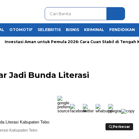
AL
OTOMOTIF
SELEBRITIS
BISNIS
KRIMINAL
PENDIDIKAN
nvestasi Aman untuk Pemula 2026: Cara Cuan Stabil di Tengah Kris
r Jadi Bunda Literasi
Perbesar
Perbesar
erasi Kabupaten Tebo: