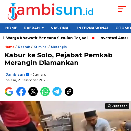
HOME
DAERAH
NASIONAL
INTERNASIONAL
OTOMO
 Warga Khawatir Bencana Susulan Terjadi
Investasi Aman untu
/
/
/
Home
Daerah
Kriminal
Merangin
Kabur ke Solo, Pejabat Pemkab
Merangin Diamankan
Jambisun
- Jurnalis
Selasa, 2 Desember 2025
Perbesar
Perbesar