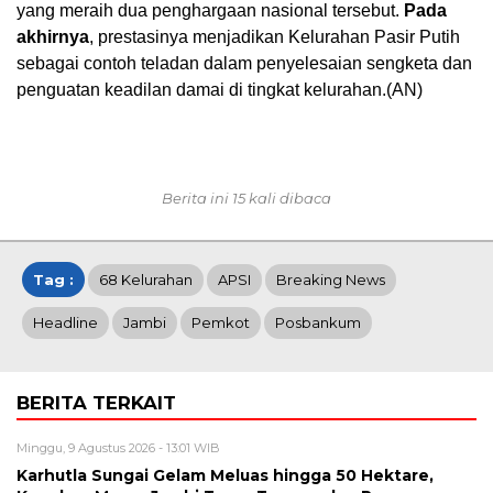
yang meraih dua penghargaan nasional tersebut.
Pada
akhirnya
, prestasinya menjadikan Kelurahan Pasir Putih
sebagai contoh teladan dalam penyelesaian sengketa dan
penguatan keadilan damai di tingkat kelurahan.(AN)
Berita ini 15 kali dibaca
Tag :
68 Kelurahan
APSI
Breaking News
Headline
Jambi
Pemkot
Posbankum
BERITA TERKAIT
Minggu, 9 Agustus 2026 - 13:01 WIB
Karhutla Sungai Gelam Meluas hingga 50 Hektare,