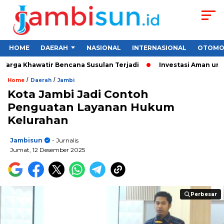
HOME
DAERAH
NASIONAL
INTERNASIONAL
OTOMO
rga Khawatir Bencana Susulan Terjadi
Investasi Aman untuk P
/
/
Home
Daerah
Jambi
Kota Jambi Jadi Contoh
Penguatan Layanan Hukum
Kelurahan
Jambisun
- Jurnalis
Jumat, 12 Desember 2025
Perbesar
Perbesar