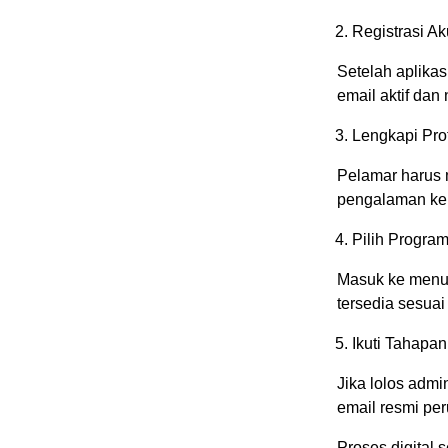
Registrasi A
Setelah aplika
email aktif dan
Lengkapi Prof
Pelamar harus m
pengalaman ker
Pilih Progra
Masuk ke menu r
tersedia sesua
Ikuti Tahapan
Jika lolos admi
email resmi pe
Proses digital s