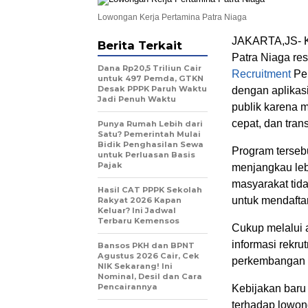
Lowongan Kerja Pertamina Patra Niaga
JAKARTA,JS- Ka
Berita Terkait
Patra Niaga re
Dana Rp20,5 Triliun Cair
Recruitment
Per
untuk 497 Pemda, GTKN
Desak PPPK Paruh Waktu
dengan aplikas
Jadi Penuh Waktu
publik karena m
cepat, dan tran
Punya Rumah Lebih dari
Satu? Pemerintah Mulai
Bidik Penghasilan Sewa
Program tersebu
untuk Perluasan Basis
Pajak
menjangkau lebi
masyarakat tida
Hasil CAT PPPK Sekolah
untuk mendaftar
Rakyat 2026 Kapan
Keluar? Ini Jadwal
Terbaru Kemensos
Cukup melalui 
informasi rekr
Bansos PKH dan BPNT
Agustus 2026 Cair, Cek
perkembangan p
NIK Sekarang! Ini
Nominal, Desil dan Cara
Pencairannya
Kebijakan baru
terhadap lowon