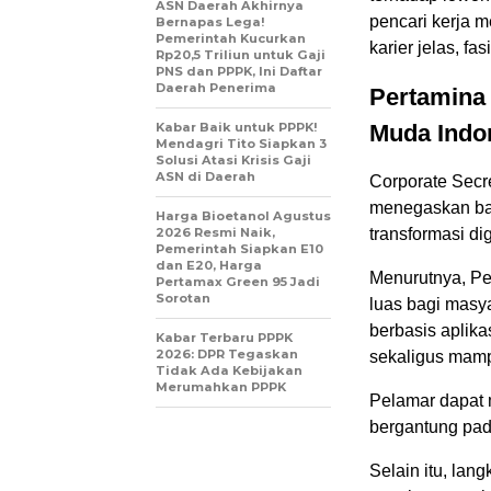
ASN Daerah Akhirnya
pencari kerja m
Bernapas Lega!
Pemerintah Kucurkan
karier jelas, fas
Rp20,5 Triliun untuk Gaji
PNS dan PPPK, Ini Daftar
Daerah Penerima
Pertamina 
Kabar Baik untuk PPPK!
Muda Indo
Mendagri Tito Siapkan 3
Solusi Atasi Krisis Gaji
ASN di Daerah
Corporate Secr
menegaskan bah
Harga Bioetanol Agustus
2026 Resmi Naik,
transformasi di
Pemerintah Siapkan E10
dan E20, Harga
Menurutnya, Pe
Pertamax Green 95 Jadi
Sorotan
luas bagi masy
berbasis aplika
Kabar Terbaru PPPK
2026: DPR Tegaskan
sekaligus mamp
Tidak Ada Kebijakan
Merumahkan PPPK
Pelamar dapat 
bergantung pada
Selain itu, lan