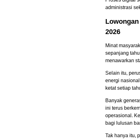
administrasi se
Lowongan 
2026
Minat masyarak
sepanjang tahun
menawarkan stab
Selain itu, per
energi nasiona
ketat setiap ta
Banyak generasi
ini terus berke
operasional. Ke
bagi lulusan b
Tak hanya itu,