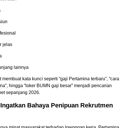
a
siun
fesional
r jelas
a
unjang lainnya
t membuat kata kunci seperti “gaji Pertamina terbaru”, “cara
ina”, hingga “loker BUMN gaji besar” menjadi pencarian
rnet sepanjang 2026.
 Ingatkan Bahaya Penipuan Rekrutmen
ginya minat masyarakat terhadap lowongan kerja, Pertamina