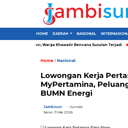
HOME
DAERAH
NASIONAL
INTERNASION
Desa di Kerinci, Warga Khawatir Bencana Susulan Terjadi
Inv
Home
Nasional
/
Lowongan Kerja Perta
MyPertamina, Peluang 
BUMN Energi
Jambisun
- Jurnalis
Senin, 11 Mei 2026