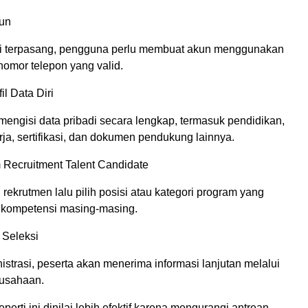
kun
si terpasang, pengguna perlu membuat akun menggunakan
 nomor telepon yang valid.
il Data Diri
engisi data pribadi secara lengkap, termasuk pendidikan,
ja, sertifikasi, dan dokumen pendukung lainnya.
m Recruitment Talent Candidate
ekrutmen lalu pilih posisi atau kategori program yang
i kompetensi masing-masing.
 Seleksi
nistrasi, peserta akan menerima informasi lanjutan melalui
rusahaan.
eperti ini dinilai lebih efektif karena mengurangi antrean