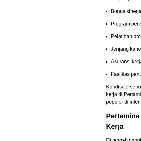
Bonus kinerj
Program pen
Pelatihan pro
Jenjang karie
Asuransi kerj
Fasilitas pen
Kondisi tersebu
kerja di Pertam
populer di inte
Pertamina
Kerja
Di tengah ting