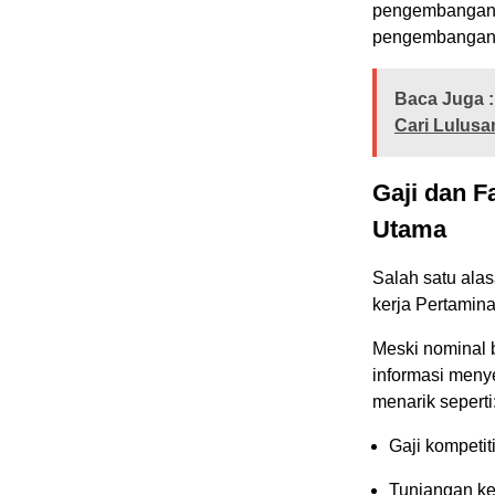
pengembangan k
pengembangan k
Baca Juga :
Cari Lulusa
Gaji dan F
Utama
Salah satu ala
kerja Pertamina 
Meski nominal 
informasi meny
menarik seperti
Gaji kompetiti
Tunjangan k