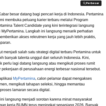
Perbesar
Perbesar
bar besar datang bagi pencari kerja di Indonesia. Pertamina
smi membuka peluang karier terbaru melalui Program
tamina Talent Candidate yang kini terintegrasi langsung
i MyPertamina. Langkah ini langsung menarik perhatian
emberikan akses rekrutmen kerja yang jauh lebih praktis,
sparan.
t menjadi salah satu strategi digital terbaru Pertamina untuk
h banyak talenta unggul dari seluruh Indonesia. Kini,
k perlu lagi datang langsung atau mengikuti proses rumit
 pekerjaan di perusahaan energi terbesar nasional tersebut.
aplikasi
MyPertamina
, calon pelamar dapat mengakses
utmen, mengikuti tahapan seleksi, hingga memantau
roses lamaran secara digital.
 ini langsung menjadi sorotan karena minat masyarakat
gan kerja BUMN terus meningkat sepanjang 2026. Banyak