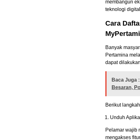
membangun eko
teknologi digital
Cara Daft
MyPertam
Banyak masyarak
Pertamina mela
dapat dilakukan
Baca Juga :
Besaran, P
Berikut langka
Unduh Aplika
Pelamar wajib m
mengakses fitur