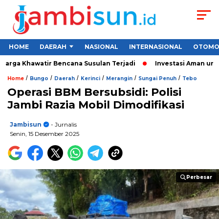
HOME
DAERAH
NASIONAL
INTERNASIONAL
OTOMO
ga Khawatir Bencana Susulan Terjadi
Investasi Aman untuk Pe
/
/
/
/
/
/
Home
Bungo
Daerah
Kerinci
Merangin
Sungai Penuh
Tebo
Operasi BBM Bersubsidi: Polisi
Jambi Razia Mobil Dimodifikasi
Jambisun
- Jurnalis
Senin, 15 Desember 2025
Perbesar
Perbesar