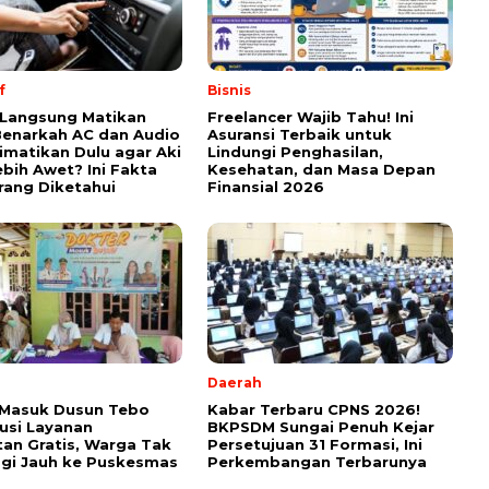
f
Bisnis
 Langsung Matikan
Freelancer Wajib Tahu! Ini
Benarkah AC dan Audio
Asuransi Terbaik untuk
imatikan Dulu agar Aki
Lindungi Penghasilan,
ebih Awet? Ini Fakta
Kesehatan, dan Masa Depan
rang Diketahui
Finansial 2026
Daerah
 Masuk Dusun Tebo
Kabar Terbaru CPNS 2026!
lusi Layanan
BKPSDM Sungai Penuh Kejar
an Gratis, Warga Tak
Persetujuan 31 Formasi, Ini
agi Jauh ke Puskesmas
Perkembangan Terbarunya