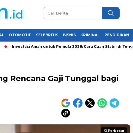
AL
OTOMOTIF
SELEBRITIS
BISNIS
KRIMINAL
PENDIDIKAN
nvestasi Aman untuk Pemula 2026: Cara Cuan Stabil di Tengah Kris
g Rencana Gaji Tunggal bagi
Perbesar
Perbesar