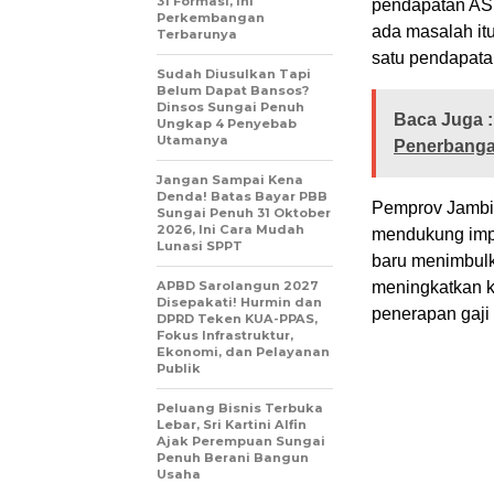
31 Formasi, Ini
pendapatan AS
Perkembangan
ada masalah it
Terbarunya
satu pendapata
Sudah Diusulkan Tapi
Belum Dapat Bansos?
Dinsos Sungai Penuh
Baca Juga :
Ungkap 4 Penyebab
Utamanya
Penerbang
Jangan Sampai Kena
Denda! Batas Bayar PBB
Pemprov Jambi 
Sungai Penuh 31 Oktober
2026, Ini Cara Mudah
mendukung imp
Lunasi SPPT
baru menimbulk
APBD Sarolangun 2027
meningkatkan k
Disepakati! Hurmin dan
penerapan gaji
DPRD Teken KUA-PPAS,
Fokus Infrastruktur,
Ekonomi, dan Pelayanan
Publik
Peluang Bisnis Terbuka
Lebar, Sri Kartini Alfin
Ajak Perempuan Sungai
Penuh Berani Bangun
Usaha