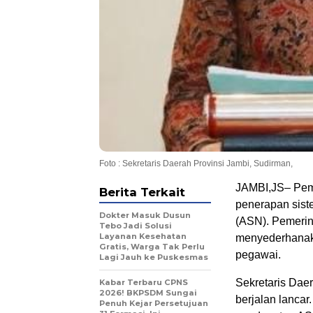
Foto : Sekretaris Daerah Provinsi Jambi, Sudirman,
JAMBI,JS– Pem
Berita Terkait
penerapan siste
Dokter Masuk Dusun
(ASN). Pemerin
Tebo Jadi Solusi
Layanan Kesehatan
menyederhanak
Gratis, Warga Tak Perlu
pegawai.
Lagi Jauh ke Puskesmas
Sekretaris Daer
Kabar Terbaru CPNS
2026! BKPSDM Sungai
berjalan lancar
Penuh Kejar Persetujuan