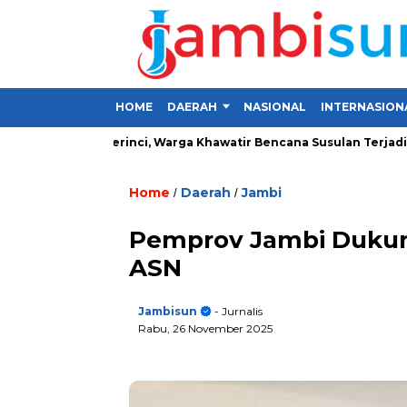
HOME
DAERAH
NASIONAL
INTERNASION
a Desa di Kerinci, Warga Khawatir Bencana Susulan Terjadi
I
Home
Daerah
Jambi
/
/
Pemprov Jambi Dukun
ASN
Jambisun
- Jurnalis
Rabu, 26 November 2025