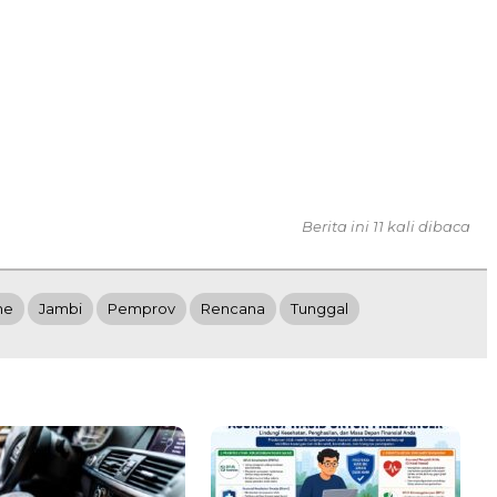
Berita ini 11 kali dibaca
ne
Jambi
Pemprov
Rencana
Tunggal