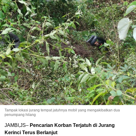
Tampak lokasi jurang tempat jatuhnya mobil yang mengakibatkan dua
penumpang hilang
JAMBI,JS–
Pencarian Korban Terjatuh di Jurang
Kerinci Terus Berlanjut