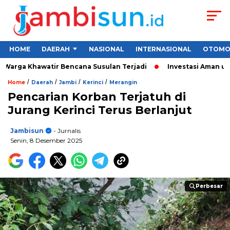
HOME
DAERAH
NASIONAL
INTERNASIONAL
OTOMO
arga Khawatir Bencana Susulan Terjadi
Investasi Aman untuk 
/
/
/
/
Home
Daerah
Jambi
Kerinci
Merangin
Pencarian Korban Terjatuh di
Jurang Kerinci Terus Berlanjut
Jambisun
- Jurnalis
Senin, 8 Desember 2025
Perbesar
Perbesar