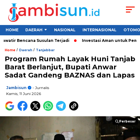
HOME
DAERAH
NASIONAL
INTERNASIONAL
OTOMO
ir Bencana Susulan Terjadi
Investasi Aman untuk Pemula 2026
/
/
Home
Daerah
Tanjabbar
Program Rumah Layak Huni Tanjab
Barat Berlanjut, Bupati Anwar
Sadat Gandeng BAZNAS dan Lapas
Jambisun
- Jurnalis
Kamis, 11 Juni 2026
Perbesar
Perbesar