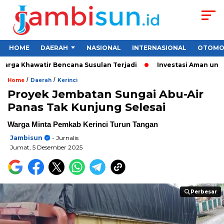
HOME
DAERAH
NASIONAL
INTERNASIONAL
OTOMO
rga Khawatir Bencana Susulan Terjadi
Investasi Aman untuk P
/
/
Home
Daerah
Kerinci
Proyek Jembatan Sungai Abu-Air
Panas Tak Kunjung Selesai
Warga Minta Pemkab Kerinci Turun Tangan
Jambisun
- Jurnalis
Jumat, 5 Desember 2025
Perbesar
Perbesar