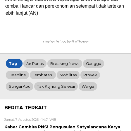
kembali lancar dan perekonomian setempat tidak tertekan
lebih lanjut.(AN)
Berita ini 65 kali dibaca
Tag :
Air Panas
Breaking News
Ganggu
Headline
Jembatan.
Mobilitas
Proyek
Sungai Abu
Tak Kujnung Selesai
Warga
BERITA TERKAIT
Jumat, 7 Agustus 2026 - 14:01 WIB
Kabar Gembira PNS! Pengusulan Satyalancana Karya