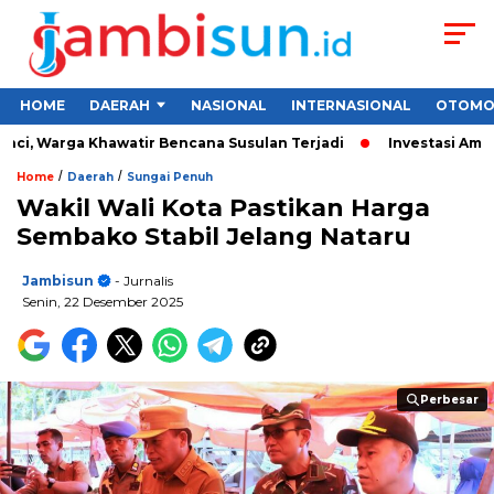
HOME
DAERAH
NASIONAL
INTERNASIONAL
OTOMO
i, Warga Khawatir Bencana Susulan Terjadi
Investasi Aman un
/
/
Home
Daerah
Sungai Penuh
Wakil Wali Kota Pastikan Harga
Sembako Stabil Jelang Nataru
Jambisun
- Jurnalis
Senin, 22 Desember 2025
Perbesar
Perbesar