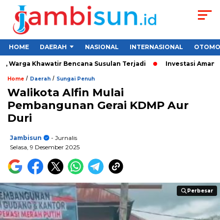
HOME
DAERAH
NASIONAL
INTERNASIONAL
OTOMO
Warga Khawatir Bencana Susulan Terjadi
Investasi Aman untuk
/
/
Home
Daerah
Sungai Penuh
Walikota Alfin Mulai
Pembangunan Gerai KDMP Aur
Duri
Jambisun
- Jurnalis
Selasa, 9 Desember 2025
Perbesar
Perbesar