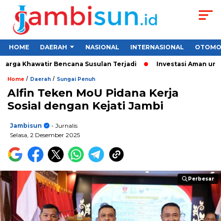
HOME
DAERAH
NASIONAL
INTERNASIONAL
OTOMO
rga Khawatir Bencana Susulan Terjadi
Investasi Aman untuk P
/
/
Home
Daerah
Sungai Penuh
Alfin Teken MoU Pidana Kerja
Sosial dengan Kejati Jambi
Jambisun
- Jurnalis
Selasa, 2 Desember 2025
Perbesar
Perbesar