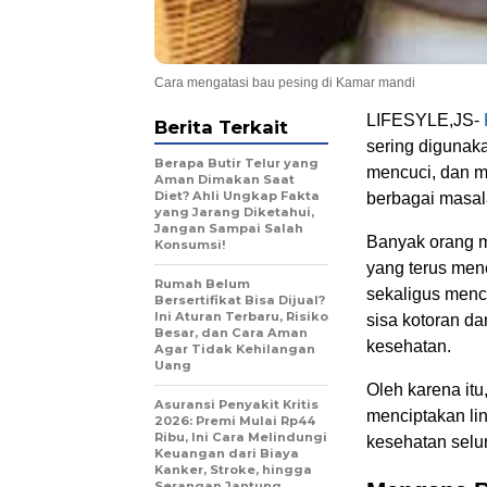
Cara mengatasi bau pesing di Kamar mandi
LIFESYLE,JS-
Berita Terkait
sering digunaka
Berapa Butir Telur yang
mencuci, dan m
Aman Dimakan Saat
Diet? Ahli Ungkap Fakta
berbagai masal
yang Jarang Diketahui,
Jangan Sampai Salah
Banyak orang m
Konsumsi!
yang terus me
Rumah Belum
sekaligus menc
Bersertifikat Bisa Dijual?
Ini Aturan Terbaru, Risiko
sisa kotoran d
Besar, dan Cara Aman
kesehatan.
Agar Tidak Kehilangan
Uang
Oleh karena it
Asuransi Penyakit Kritis
menciptakan li
2026: Premi Mulai Rp44
Ribu, Ini Cara Melindungi
kesehatan selu
Keuangan dari Biaya
Kanker, Stroke, hingga
Serangan Jantung