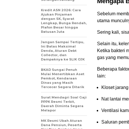
Mengapa B
Kredit ASN 2026: Cara
Sebelum memba
Ajukan Pinjaman
dengan SK, Syarat
utama munculny
Lengkap, Bunga Rendah,
Plafon Besar hingga
Ratusan Juta
Sering kali, sis
Jangan Sampai Tertipu,
Selain itu, kel
Ini Batas Maksimal
Ketika bakteri 
Denda, Aturan Debt
Collector, dan
gas yang memu
Dampaknya ke SLIK OJK
Beberapa fakto
BKAD Sungai Penuh
Mulai Menertibkan Aset
lain:
Pemkot, Kendaraan
Dinas yang Masih
Tercecer Segera Ditarik
Kloset jaran
Surat Mendagri Soal Gaji
Nat lantai me
PPPK Resmi Terbit,
Daerah Diminta Segera
Ventilasi kam
Melapor
MK Resmi Ubah Aturan
Saluran pemb
Dana Pensiun, Peserta