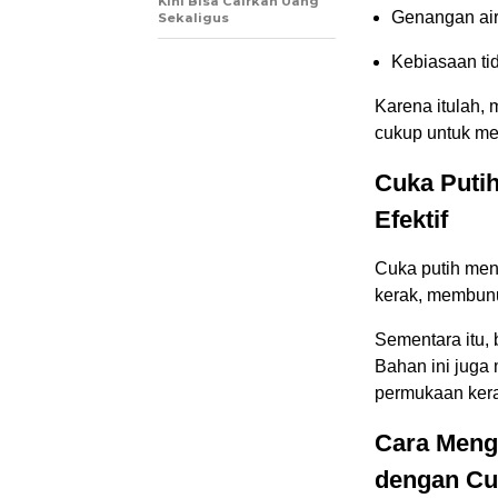
Kini Bisa Cairkan Uang
Genangan air
Sekaligus
Kebiasaan tid
Karena itulah, 
cukup untuk me
Cuka Puti
Efektif
Cuka putih me
kerak, membunu
Sementara itu, 
Bahan ini jug
permukaan kera
Cara Meng
dengan Cu