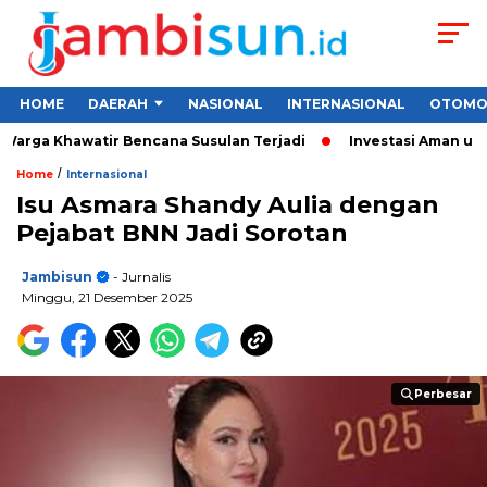
HOME
DAERAH
NASIONAL
INTERNASIONAL
OTOMO
rga Khawatir Bencana Susulan Terjadi
Investasi Aman untuk P
/
Home
Internasional
Isu Asmara Shandy Aulia dengan
Pejabat BNN Jadi Sorotan
Jambisun
- Jurnalis
Minggu, 21 Desember 2025
Perbesar
Perbesar