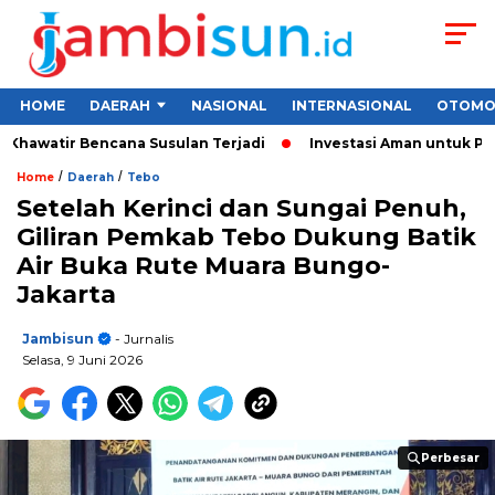
HOME
DAERAH
NASIONAL
INTERNASIONAL
OTOMO
watir Bencana Susulan Terjadi
Investasi Aman untuk Pemula 2
/
/
Home
Daerah
Tebo
Setelah Kerinci dan Sungai Penuh,
Giliran Pemkab Tebo Dukung Batik
Air Buka Rute Muara Bungo-
Jakarta
Jambisun
- Jurnalis
Selasa, 9 Juni 2026
Perbesar
Perbesar