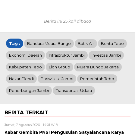
Berita ini 25 kali dibaca
Tag :
Bandara Muara Bungo
Batik Air
Berita Tebo
Ekonomi Daerah
Infrastruktur Jambi
Investasi Jambi
Kabupaten Tebo
Lion Group
Muara Bungo Jakarta
Nazar Efendi
Pariwisata Jambi
Pemerintah Tebo
Penerbangan Jambi
Transportasi Udara
BERITA TERKAIT
Jumat, 7 Agustus 2026 - 14:01 WIB
Kabar Gembira PNS! Pengusulan Satyalancana Karya